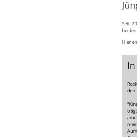
Jün
Seit 2
beiden
Hier e
In
Rock
den 
"Kin
träg
amer
mein
Aufn