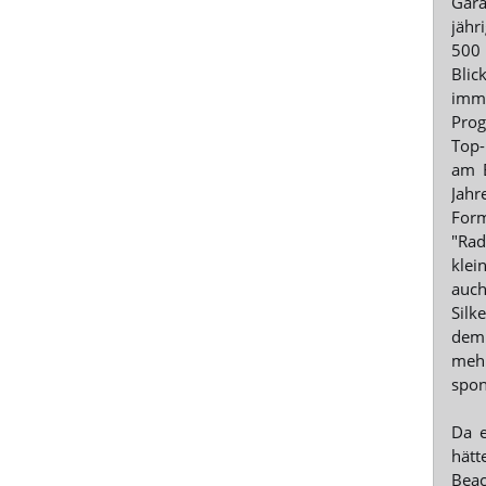
Gara
jähr
500 
Blic
imme
Prog
Top-
am E
Jahr
Form
"Rad
klei
auch
Silk
dem 
mehr
spon
Da e
hätt
Beac