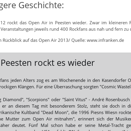
gere Geschichte:
012 rockt das Open Air in Peesten wieder. Zwar im kleineren 
 Veranstaltungen jeweils rund 400 Rockfans aus nah und fern zu d
in Rückblick auf das Open Air 2013/ Quelle: www.infranken.de
 Peesten rockt es wieder
fans jeden Alters zog es am Wochenende in den Kasendorfer Or
rockigen Klängen. Für eine Überraschung sorgten "Cosmic Wastel
g Diamond", "Scorpions" oder "Saint Vitus” - André Rosenbusch t
t er an diesem Tag mit besonderem Stolz, steht sie doch in 
ikanische Kultband "Dead Moon", die 1996 Piesns Wiesn rockte. 
e Mutter zum Open Air mitnahm", erinnert sich der Musike
äher deutet. Fünf Mal schon habe er seine Metal-Tracht ge