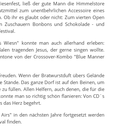
esenfest, ließ der gute Mann die Himmelstore
tzmittel zum unentbehrlichen Accessoire eines
. Ob ihr es glaubt oder nicht: Zum vierten Open
zten Zuschauern Bonbons und Schokolade - und
stival.
ns Wiesn" konnte man auch allerhand erleben:
alen tragenden Jesus, der gerne singen wollte.
Montone von der Crossover-Kombo "Blue Manner
nfreuden. Wenn der Bratwurstduft übers Gelände
ie Stände. Das ganze Dorf ist auf den Beinen, um
u füllen. Allen Helfern, auch denen, die für die
 konnte man so richtig schön flanieren: Von CD´s
s das Herz begehrt.
Airs" in den nächsten Jahre fortgesetzt werden
al finden.