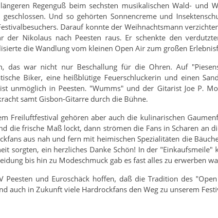
längeren Regenguß beim sechsten musikalischen Wald- und Wi
g geschlossen. Und so gehörten Sonnencreme und Insektenschu
Festivalbesuchers. Darauf konnte der Weihnachtsmann verzichten
hr der Nikolaus nach Peesten raus. Er schenkte den verdut
isierte die Wandlung vom kleinen Open Air zum großen Erlebnisfe
n, das war nicht nur Beschallung für die Ohren. Auf "Piese
tische Biker, eine heißblütige Feuerschluckerin und einen Sand
 ist unmöglich in Peesten. "Wumms" und der Gitarist Joe P. 
kracht samt Gisbon-Gitarre durch die Bühne.
em Freiluftfestival gehören aber auch die kulinarischen Gaume
und die frische Maß lockt, dann strömen die Fans in Scharen an d
kfans aus nah und fern mit heimischen Spezialitäten die Bäuche z
heit sorgten, ein herzliches Danke Schön! In der "Einkaufsmeile"
leidung bis hin zu Modeschmuck gab es fast alles zu erwerben wa
V Peesten und Euroschäck hoffen, daß die Tradition des "Open 
nd auch in Zukunft viele Hardrockfans den Weg zu unserem Festiv