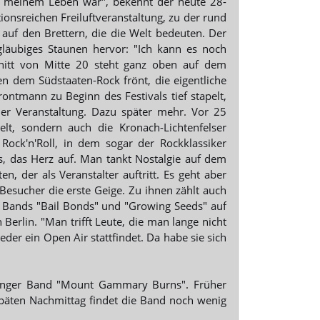
in meinem Leben war", bekennt der heute 28-
ionsreichen Freiluftveranstaltung, zu der rund
uf den Brettern, die die Welt bedeuten. Der
gläubiges Staunen hervor: "Ich kann es noch
hnitt von Mitte 20 steht ganz oben auf dem
n dem Südstaaten-Rock frönt, die eigentliche
ntmann zu Beginn des Festivals tief stapelt,
r Veranstaltung. Dazu später mehr. Vor 25
elt, sondern auch die Kronach-Lichtenfelser
Rock'n'Roll, in dem sogar der Rockklassiker
ns, das Herz auf. Man tankt Nostalgie auf dem
, der als Veranstalter auftritt. Es geht aber
Besucher die erste Geige. Zu ihnen zählt auch
n Bands "Bail Bonds" und "Growing Seeds" auf
 Berlin. "Man trifft Leute, die man lange nicht
der ein Open Air stattfindet. Da habe sie sich
üringer Band "Mount Gammary Burns". Früher
päten Nachmittag findet die Band noch wenig