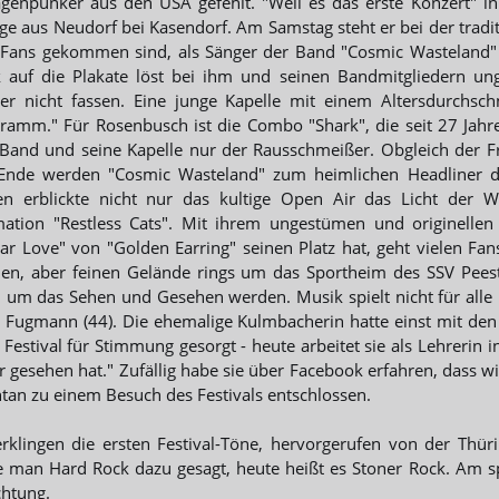
genpunker aus den USA gefehlt. "Weil es das erste Konzert" 
ige aus Neudorf bei Kasendorf. Am Samstag steht er bei der tradit
Fans gekommen sind, als Sänger der Band "Cosmic Wasteland" a
k auf die Plakate löst bei ihm und seinen Bandmitgliedern un
r nicht fassen. Eine junge Kapelle mit einem Altersdurchsc
ramm." Für Rosenbusch ist die Combo "Shark", die seit 27 Jahre
Band und seine Kapelle nur der Rausschmeißer. Obgleich der Fro
nde werden "Cosmic Wasteland" zum heimlichen Headliner de
en erblickte nicht nur das kultige Open Air das Licht der W
ation "Restless Cats". Mit ihrem ungestümen und originellen 
ar Love" von "Golden Earring" seinen Platz hat, geht vielen Fa
nen, aber feinen Gelände rings um das Sportheim des SSV Peesten
 um das Sehen und Gesehen werden. Musik spielt nicht für alle 
e Fugmann (44). Die ehemalige Kulmbacherin hatte einst mit de
Festival für Stimmung gesorgt - heute arbeitet sie als Lehrerin in
 gesehen hat." Zufällig habe sie über Facebook erfahren, dass wie
tan zu einem Besuch des Festivals entschlossen.
rklingen die ersten Festival-Töne, hervorgerufen von der Th
e man Hard Rock dazu gesagt, heute heißt es Stoner Rock. Am s
htung.