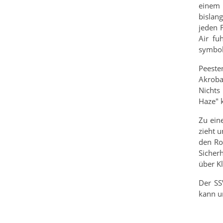
einem 
bislan
jeden 
Air fu
symbol
Peeste
Akroba
Nichts
Haze" 
Zu ein
zieht 
den Roc
Sicher
über K
Der SS
kann u