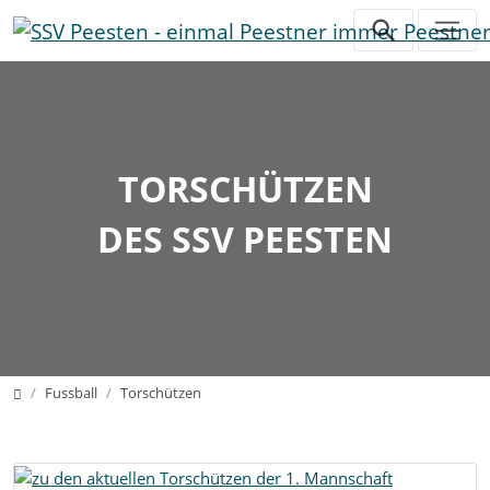
Direkt zur Hauptnavigation springen
Direkt zum Inhalt springen
Zur Unternavigation springen
TORSCHÜTZEN
DES SSV PEESTEN
Home
Fussball
Torschützen