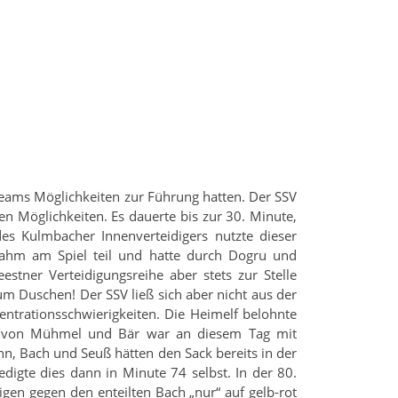
 Teams Möglichkeiten zur Führung hatten. Der SSV
en Möglichkeiten. Es dauerte bis zur 30. Minute,
s Kulmbacher Innenverteidigers nutzte dieser
nahm am Spiel teil und hatte durch Dogru und
stner Verteidigungsreihe aber stets zur Stelle
um Duschen! Der SSV ließ sich aber nicht aus der
ntrationsschwierigkeiten. Die Heimelf belohnte
lf von Mühmel und Bär war an diesem Tag mit
nn, Bach und Seuß hätten den Sack bereits in der
igte dies dann in Minute 74 selbst. In der 80.
igen gegen den enteilten Bach „nur“ auf gelb-rot