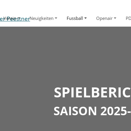
Verein
Neuigkeiten
Fussball
Openair
P
SPIELBERI
SAISON 2025