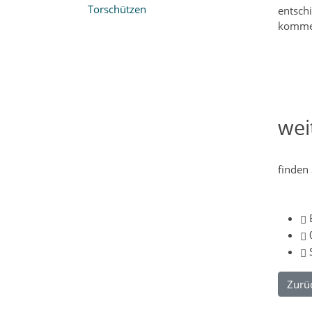
Torschützen
entsch
kommen
wei
finden 
E
Zurü