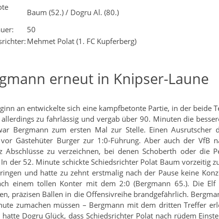
ote
Baum (52.) / Dogru Al. (80.)
:
uer:
50
richter:
Mehmet Polat (1. FC Kupferberg)
gmann erneut in Knipser-Laune
ginn an entwickelte sich eine kampfbetonte Partie, in der beide
 allerdings zu fahrlässig und vergab über 90. Minuten die besser
ar Bergmann zum ersten Mal zur Stelle. Einen Ausrutscher de
t vor Gästehüter Burger zur 1:0-Führung. Aber auch der VfB 
 Abschlüsse zu verzeichnen, bei denen Schoberth oder die Pee
In der 52. Minute schickte Schiedsrichter Polat Baum vorzeitig z
ringen und hatte zu zehnt erstmalig nach der Pause keine Konze
ach einem tollen Konter mit dem 2:0 (Bergmann 65.). Die E
en, präzisen Bällen in die Offensivreihe brandgefährlich. Bergma
nute zumachen müssen – Bergmann mit dem dritten Treffer erled
 hatte Dogru Glück, dass Schiedsrichter Polat nach rüdem Einste